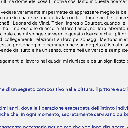
un'ultima domanda:
cosa ti motiva così tanto in questa ricerca?
re e vedere veramente mi permette di apprezzare meglio la be
entrare in una relazione delicata con la pittura e anche in una s
phaël, Léonard de Vinci, Titien, Ingres o Courbet, quando le 
i, ho l'impressione di essere al loro fianco, nel loro laborator
cipale che mi spinge davvero in questa ricerca è che i pitto
i collegamenti, relazioni tra i loro personaggi. Mettono in at
nessun personaggio, e nemmeno nessun oggetto è isolato, se
pende dal tutto e ha un senso, come nell'universo e sempli
gamenti al lavoro nei quadri mi riunisce e dà un significato 
 di un segreto compositivo nella pittura, il pittore e scri
timi anni, dove la liberazione esacerbata dell'istinto indiv
niche che, in ogni momento, segretamente servivano da ba
onoscenza necessaria per coloro che vogliono dipingere. 