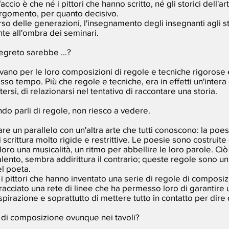
ccio è che né i pittori che hanno scritto, né gli storici dell'a
argomento, per quanto decisivo.
rso delle generazioni, l'insegnamento degli insegnanti agli s
e all'ombra dei seminari.
segreto sarebbe ...?
 usavano per le loro composizioni di regole e tecniche rigorose
so tempo. Più che regole e tecniche, era in effetti un'intera
rsi, di relazionarsi nel tentativo di raccontare una storia.
ndo parli di regole, non riesco a vedere.
iare un parallelo con un'altra arte che tutti conoscono: la poes
 scrittura molto rigide e restrittive. Le poesie sono costruite
oro una musicalità, un ritmo per abbellire le loro parole. Ci
alento, sembra addirittura il contrario; queste regole sono u
el poeta.
 i pittori che hanno inventato una serie di regole di composi
tracciato una rete di linee che ha permesso loro di garantire u
ispirazione e soprattutto di mettere tutto in contatto per dire
e di composizione ovunque nei tavoli?