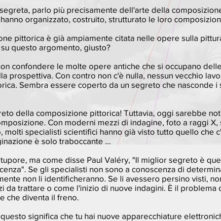
te segreta, parlo più precisamente dell'arte della composizione
i hanno organizzato, costruito, strutturato le loro composizion
ione pittorica è già ampiamente citata nelle opere sulla pittu
o su questo argomento, giusto?
 non confondere le molte opere antiche che si occupano dell
a prospettiva. Con contro non c'è nulla, nessun vecchio lavo
rica. Sembra essere coperto da un segreto che nasconde i s
eto della composizione pittorica! Tuttavia, oggi sarebbe noto
omposizione. Con moderni mezzi di indagine, foto a raggi X, 
 molti specialisti scientifici hanno già visto tutto quello che 
inazione è solo traboccante ...
o stupore, ma come disse Paul Valéry, "Il miglior segreto è que
nza". Se gli specialisti non sono a conoscenza di determin
ente non li identificheranno. Se li avessero persino visti, no
i da trattare o come l'inizio di nuove indagini. È il problema
 che diventa il freno.
a questo significa che tu hai nuove apparecchiature elettroni