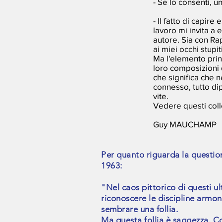
- Se lo consenti, 
- Il fatto di capi
lavoro mi invita a 
autore. Sia con Ra
ai miei occhi stupit
Ma l'elemento prin
loro composizioni d
che significa che 
connesso, tutto di
vite.
Vedere questi colle
Guy MAUCHAMP
Per quanto riguarda la questione
1963:
"Nel caos pittorico di questi ul
riconoscere le discipline armo
sembrare una follia.
Ma questa follia è saggezza. C