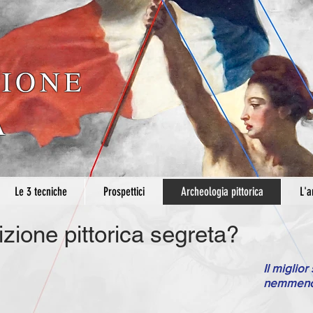
IONE
A
Le 3 tecniche
Prospettici
Archeologia pittorica
L'a
zione pittorica segreta?
Il miglior
nemmeno 