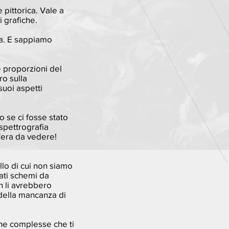
 pittorica. Vale a
i grafiche.
ra. E sappiamo
e proporzioni del
ro sulla
uoi aspetti
 se ci fosse stato
spettrografia
c'era da vedere!
llo di cui non siamo
ati schemi da
n li avrebbero
 della mancanza di
che complesse che ti