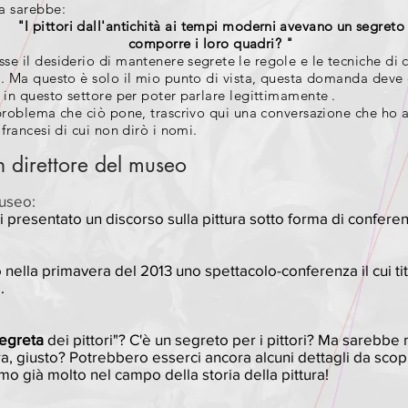
a sarebbe:
"I
pittori dall'antichità ai tempi moderni
avevano un
segreto
comporre i loro quadri? "
sse il desiderio di mantenere
segrete
le regole e le tecniche di
.
Ma questo è solo il mio punto di vista, questa domanda deve 
 in questo settore per poter
parlare legittimamente
.
 problema che ciò pone, trascrivo qui una conversazione che ho
 francesi di cui non dirò i nomi.
 direttore del museo
museo:
i presentato un discorso sulla pittura sotto forma di confere
 nella primavera del 2013 uno spettacolo-conferenza il cui tit
.
egreta
dei pittori"? C'è un segreto per i pittori? Ma sarebbe 
ra, giusto? Potrebbero esserci ancora alcuni dettagli da scop
 già molto nel campo della storia della pittura!