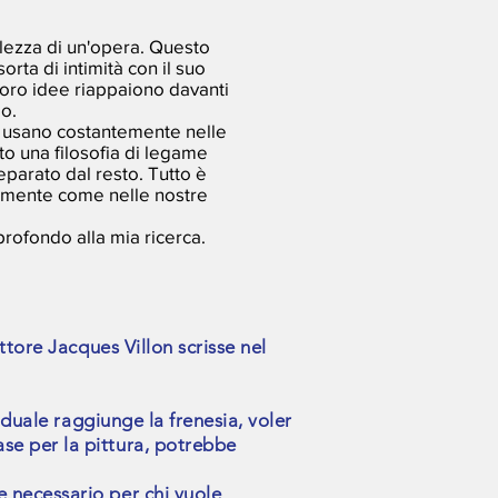
llezza di un'opera. Questo
orta di intimità con il suo
loro idee riappaiono davanti
io.
ri usano costantemente nelle
to una filosofia di legame
parato dal resto. Tutto è
cemente come nelle nostre
profondo alla mia ricerca.
ttore Jacques Villon scrisse nel
iduale raggiunge la frenesia, voler
se per la pittura, potrebbe
e necessario per chi vuole