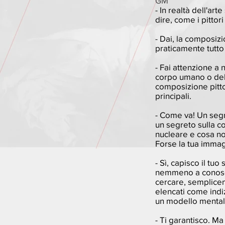
GM
- In realtà dell'ar
dire, come i pittor
- Dai, la composiz
praticamente tutt
- Fai attenzione a
corpo umano o dell
composizione pitto
principali.
- Come va! Un segr
un segreto sulla c
nucleare e cosa no,
Forse la tua immag
- Sì, capisco il tu
nemmeno a conosce
cercare, semplicem
elencati come indiz
un modello mentale
- Ti garantisco. M