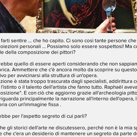
di farti sentire ... che ho capito. Ci sono così tante persone c
roiezioni personali ... Possiamo solo essere sospettosi! Ma
 della composizione dei pittori?
arebbe quello di essere aperti considerando che non sappiam
orica. Ammettere che c'è ancora molto da scoprire su ques
vo per avvicinarsi alla struttura di un'opera.
ione è stata troppo trascurata dagli specialisti, addirittura
 l'istinto o il talento dell'artista che fanno tutto. Raphaël aveva
posizione". E con ciò che aggiorno grazie all'archeologia pi
riguarda principalmente la narrazione all'interno dell'opera, 
oria con un'immagine fissa .
bbe per l'aspetto segreto di cui parli?
i che gli storici dell'arte ne discutessero, perché non è la mia
e che c'era un desiderio di mantenere un segreto da parte dei