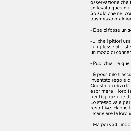
osservazione che fa
sollevato questo 
So solo che nel co
trasmesso oralment
- E se ci fosse un 
- ... che i pittori
complesse allo stes
un modo di connette
- Puoi chiarire qua
- È possibile tracc
inventato regole di
Questa tecnica dà l
esprimere il loro t
per l'ispirazione d
Lo stesso vale per
restrittive. Hanno 
incanalare la loro 
- Ma poi vedi line