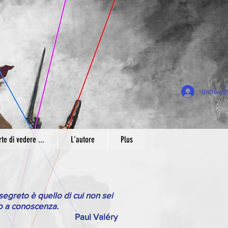
Incrive
rte di vedere ...
L'autore
Plus
 segreto è quello di cui non sei
a conoscenza.
Paul Valéry