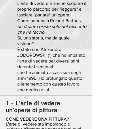
L'arte di vedere è anche scoprire il
proprio percorso per "leggere" e
lasciare "parlare" un'opera.
Come annuncia Roland Barthes,
un dipinto esiste solo nel racconto
che ne faccio
.
Sì, una storia, ma da
quale
visione?
È stato con Alexandro
JODOROWSKI (1) che ho imparato
l'arte di vedere per diversi anni
durante i
seminari
che ha animato
a casa sua negli
anni 1995. Ho prolungato questo
allenamento con questo lavoro
che dedico a lui.
1 - L'arte di vedere
un'opera di pittura
COME VEDERE UNA PITTURA?
L'arte di vedere sta imparando a
vedere un'immagine senza pregiudizi,