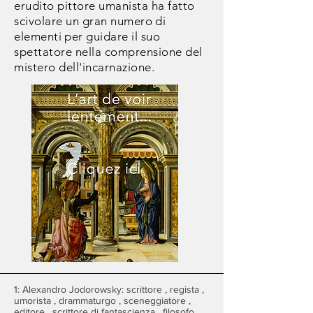
erudito pittore umanista ha fatto
scivolare un gran numero
di
elementi
per guidare il suo
spettatore nella comprensione del
mistero dell'incarnazione.
1: Alexandro Jodorowsky:
scrittore
,
regista
,
umorista
,
drammaturgo
,
sceneggiatore
,
editore
,
scrittore di fantascienza
,
filosofo
,