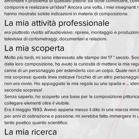
affrontare il problema di qualsiasi pittore: da dove cominciare, com
comporre e realizzare un'idea? Ancora una volta, i miei insegnanti 
hanno mostrato solide indicazioni in materia di composizione.
La mia attività professionale
era piuttosto rivolto all'audiovisivo: riprese, montaggio e produzio
televisiva di cortometraggi, documentari e relazioni.
La mia scoperta
Molto più tardi, mi sono interessato alle stampe del 17 ° secolo. So
dalla loro composizione, ho avuto la curiosità di mettere la mia rego
canna di un personaggio per estenderlo con un colpo. Quale non è 
mia sorpresa: questa linea indicava l'occhio di un altro personagg
non era ovvio. Ho appoggiato la mia regola su una spada e ... iden
seconda sorpresa!
Senza saperlo, ho scoperto una base per la composizione pittorica
collegare elementi oltre il visibile.
Era il maggio 1993. Avevo appena messo il dito in una marcia imm
per anni di ostinazione e passione, mi avrebbe fatto immergere in 
tanto poetico quanto scientifico.
La mia ricerca