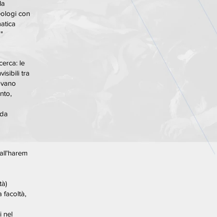
la
eologi con
atica
"
cerca: le
isibili tra
gavano
nto,
 da
all'harem
tà)
 facoltà,
 nel