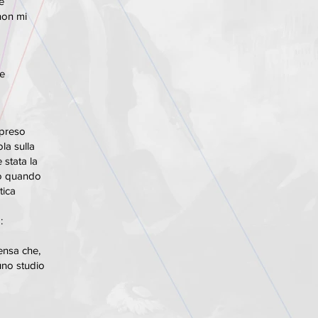
e
non mi
ne
rpreso
la sulla
stata la
io quando
tica
:
ensa che,
uno studio