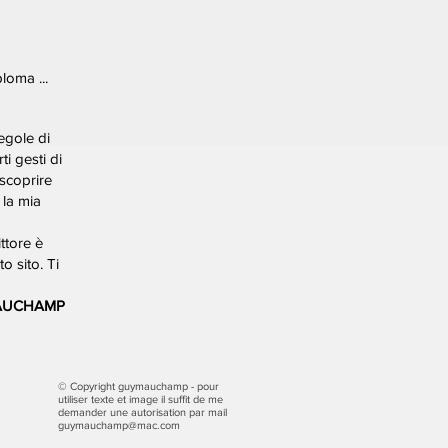
loma ...
egole di
i gesti di
scoprire
 la mia
ttore è
 sito. Ti
AUCHAMP
© Copyright guymauchamp - pour
utiliser texte et image il suffit de me
demander une autorisation par mail
guymauchamp@mac.com