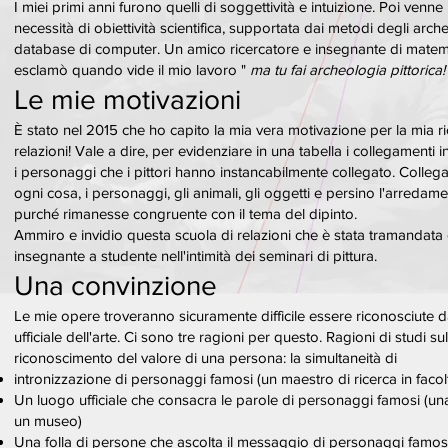
I miei primi anni furono quelli di soggettività e intuizione. Poi venne 
necessità di obiettività scientifica, supportata dai metodi degli arch
database di computer. Un amico ricercatore e insegnante di matem
esclamò quando vide il mio lavoro "
ma tu fai archeologia pittorica!
Le mie motivazioni
È stato nel 2015 che ho capito la mia vera motivazione per la mia ri
relazioni! Vale a dire, per evidenziare in una tabella i collegamenti inv
i personaggi che i pittori hanno instancabilmente collegato. Colle
ogni cosa, i personaggi, gli animali, gli oggetti e persino l'arredame
purché rimanesse congruente con il tema del dipinto.
Ammiro e invidio questa scuola di relazioni che è stata tramandata
insegnante a studente nell'intimità dei seminari di pittura.
Una convinzione
Le mie opere troveranno sicuramente difficile essere riconosciute d
ufficiale dell'arte. Ci sono tre ragioni per questo. Ragioni di studi sul
riconoscimento del valore di una persona: la simultaneità di
intronizzazione di personaggi famosi (un maestro di ricerca in facol
Un luogo ufficiale che consacra le parole di personaggi famosi (una
un museo)
Una folla di persone che ascolta il messaggio di personaggi famosi