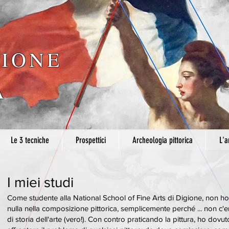
IONE
A
Le 3 tecniche
Prospettici
Archeologia pittorica
L'a
I miei studi
Come studente alla National School of Fine Arts di Digione, non h
nulla nella composizione pittorica, semplicemente perché ... non c'e
di storia dell'arte (vero!). Con contro praticando la pittura, ho dovut