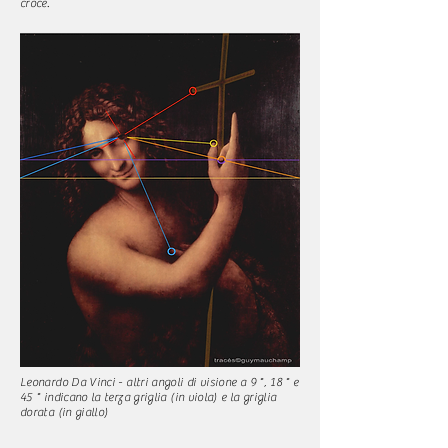
croce.
Leonardo Da Vinci - altri angoli di visione a 9 °, 18 ° e
45 ° indicano la terza griglia (in viola) e la griglia
dorata (in giallo)