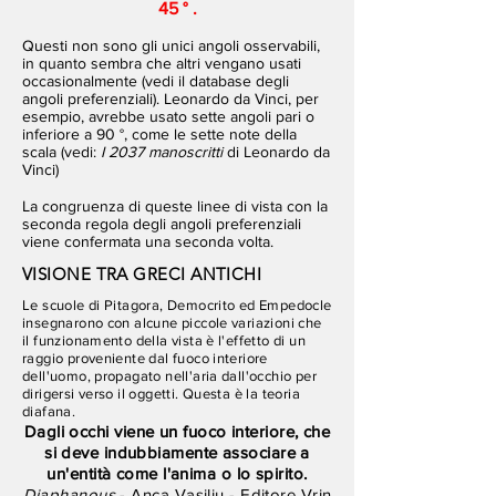
45 °
.
Questi non sono gli unici angoli osservabili,
in quanto sembra che altri vengano usati
occasionalmente (vedi il database degli
angoli preferenziali). Leonardo da Vinci, per
esempio, avrebbe usato sette angoli pari o
inferiore a 90 °, come le sette note della
scala (vedi:
I
2037 manoscritti
di Leonardo da
Vinci)
La congruenza di queste linee di vista con la
seconda regola degli angoli preferenziali
viene confermata una seconda volta.
VISIONE TRA GRECI ANTICHI
Le scuole di Pitagora, Democrito ed Empedocle
insegnarono con alcune piccole variazioni che
il funzionamento della vista è l'effetto di un
raggio proveniente dal fuoco interiore
dell'uomo, propagato nell'aria dall'occhio per
dirigersi verso il oggetti. Questa è la teoria
diafana.
Dagli occhi viene un fuoco interiore, che
si deve indubbiamente associare a
un'entità come l'anima o lo spirito.
Diaphanous
- Anca Vasiliu - Editore Vrin