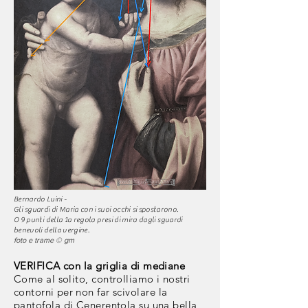
Bernardo Luini -
Gli
sguardi di Maria con i suoi occhi
si spostarono.
O 9 punti della 1a regola presi di mira dagli sguardi
benevoli della vergine.
foto e trame © gm
VERIFICA con la griglia di mediane
Come al solito, controlliamo i nostri
contorni
per non far scivolare la
pantofola di Cenerentola su una bella