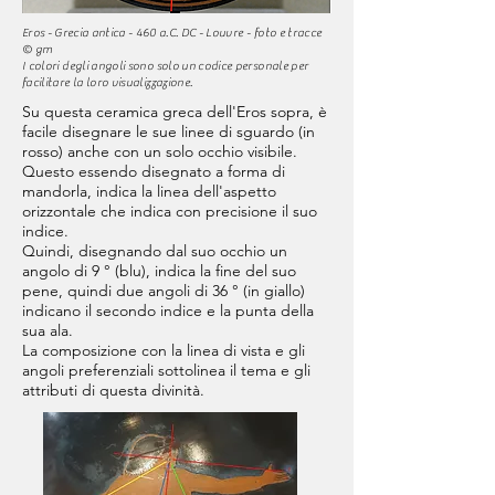
Eros - Grecia antica - 460 a.C. DC - Louvre -
foto e tracce
© gm
I colori degli angoli sono solo un codice personale per
facilitare la loro visualizzazione.
Su questa ceramica greca dell'Eros sopra, è
facile disegnare le sue linee di sguardo (in
rosso) anche con un solo occhio visibile.
Questo essendo disegnato a forma di
mandorla, indica la linea dell'aspetto
orizzontale che indica con precisione il suo
indice.
Quindi, disegnando dal suo occhio un
angolo di 9 ° (blu), indica la fine del suo
pene, quindi due angoli di 36 ° (in giallo)
indicano il secondo indice e la punta della
sua ala.
La composizione con la linea di vista e gli
angoli preferenziali sottolinea il tema e gli
attributi di questa divinità.