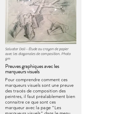
Salvator Dali - Étude au crayon de papier
avec les diagonales de composition. Photo
gm
Preuves graphiques avec les
marqueurs visuels
Pour comprendre comment ces
marqueurs visuels sont une preuve
des tracés de composition des
peintres, il faut préalablement bien
connaitre ce que sont ces
marqueur avec la page "Les
marqueurs visuels" dans le menu