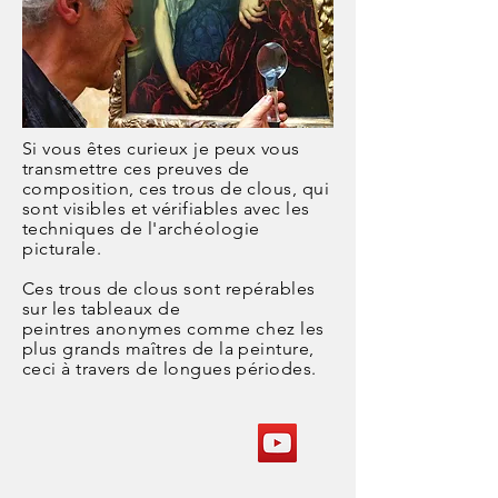
Si vous
êtes
curieux je peux vous
transmettre ces preuves de
composition, ces trous de clous, qui
sont visibles et vérifiables avec les
techniques de
l'archéologie
picturale
.
Ces trous de clous
sont
repérables
sur les tableaux de
peintres
anonymes comme chez
les
plus grands maîtres de la peinture,
ceci à travers de longues périodes.