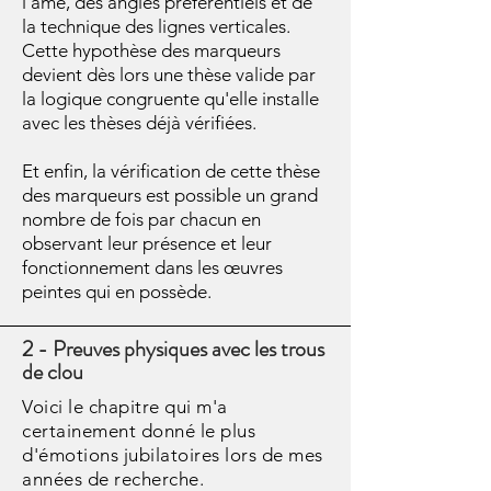
l'âme, des angles préférentiels et de
la technique des lignes verticales.
Cette hypothèse des marqueurs
devient dès lors une thèse valide par
la logique congruente qu'elle installe
avec les thèses déjà vérifiées.
Et enfin, la vérification de cette thèse
des marqueurs est possible un grand
nombre de fois par chacun en
observant leur présence et leur
fonctionnement dans les œuvres
peintes qui en possède.
2 - Preuves physiques avec les trous
de clou
Voici le chapitre qui m'a
certainement donné le plus
d'émotions jubilatoires lors de mes
années de recherche.