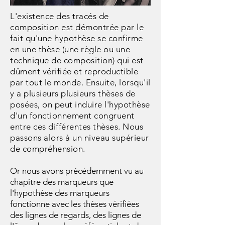
L'existence des tracés de
composition est démontrée par le
fait qu'une hypothèse se confirme
en une thèse (une règle ou une
technique de composition) qui est
dûment vérifiée et reproductible
par tout le monde. Ensuite, lorsqu'il
y a plusieurs plusieurs thèses de
posées, on peut induire l'hypothèse
d'un fonctionnement congruent
entre ces différentes thèses. Nous
passons alors à un niveau supérieur
de compréhension.
Or nous avons précédemment vu au
chapitre des marqueurs que
l'hypothèse des marqueurs
fonctionne avec les thèses vérifiées
des lignes de regards, des lignes de