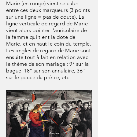
Marie (en rouge) vient se caler
entre ces deux marqueurs (3 points
sur une ligne = pas de doute). La
ligne verticale de regard de Marie
vient alors pointer l'auriculaire de
la femme qui tient la dote de
Marie, et en haut le coin du temple.
Les angles de regard de Marie sont
ensuite tout à fait en relation avec
le thème de son mariage : 9° sur la
bague, 18° sur son annulaire, 36°
sur le pouce du prêtre, etc.