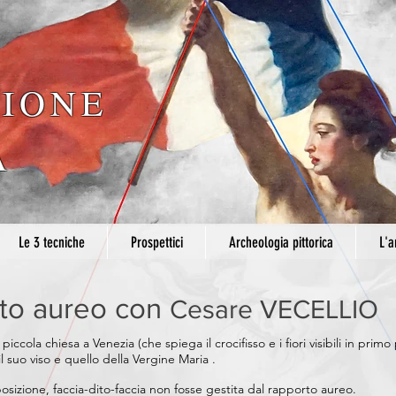
IONE
A
Le 3 tecniche
Prospettici
Archeologia pittorica
L'a
to aureo con
Cesare VECELLIO
ccola chiesa a Venezia (che spiega il crocifisso e i fiori visibili in prim
il suo viso e quello della Vergine Maria .
sizione, faccia-dito-faccia non fosse gestita dal rapporto aureo.