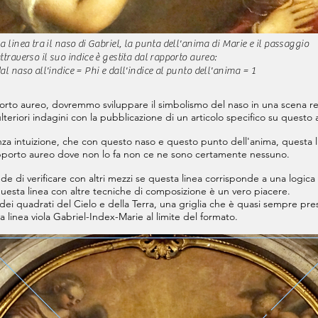
a linea tra il naso di Gabriel, la punta dell'anima di Marie e il passaggio
ttraverso il suo indice è gestita dal rapporto aureo:
al naso all'indice = Phi e dall'indice al punto dell'anima = 1
porto aureo, dovremmo sviluppare il simbolismo del naso in una scena re
lteriori indagini con la pubblicazione di un articolo specifico su quest
nza intuizione, che con questo naso e questo punto dell'anima, questa l
pporto aureo dove non lo fa non ce ne sono certamente nessuno.
e di verificare con altri mezzi se questa linea corrisponde a una logica
e questa linea con altre tecniche di composizione è un vero piacere.
ia dei quadrati del Cielo e della Terra, una griglia che è quasi sempre p
 linea viola Gabriel-Index-Marie al limite del formato.