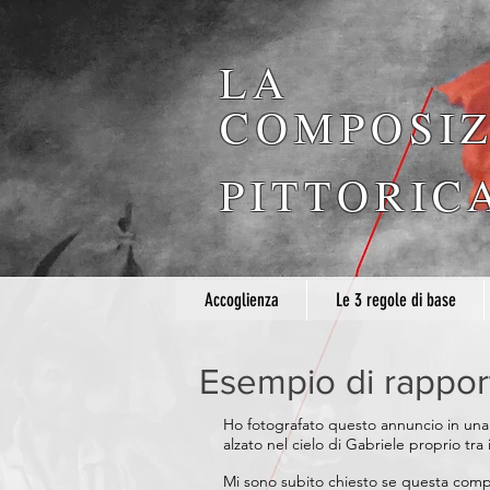
LA
COMPOSIZ
PITTORIC
Accoglienza
Le 3 regole di base
Esempio di rappor
Ho fotografato questo annuncio in una pi
alzato nel cielo di Gabriele proprio tra 
Mi sono subito chiesto se questa compo