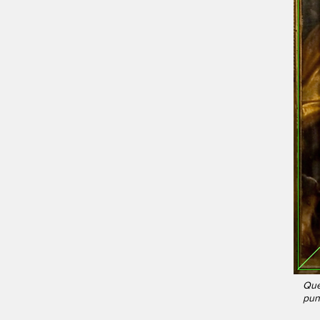
Ques
punt