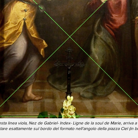
ta linea viola, Nez de Gabriel- Index- Ligne de la soul de Marie, arriva a
are esattamente sul bordo del formato nell'angolo della piazza Ciel (in bl